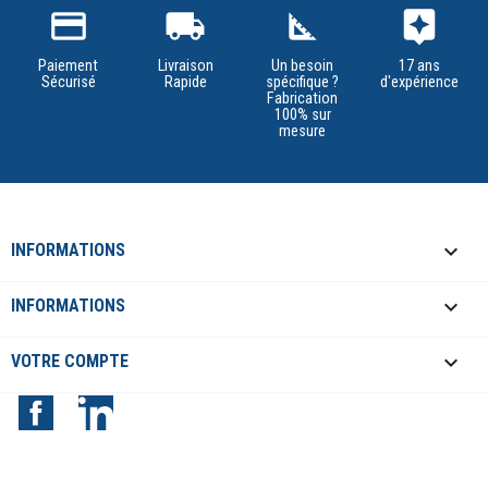
credit_card
local_shipping
square_foot
assistant
Paiement
Livraison
Un besoin
17 ans
Sécurisé
Rapide
spécifique ?
d'expérience
Fabrication
100% sur
mesure
keyboard_arrow_down
INFORMATIONS

INFORMATIONS

VOTRE COMPTE
Facebook
LinkedIn