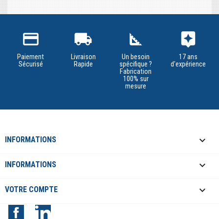
credit_card
local_shipping
square_foot
assistant
Paiement
Livraison
Un besoin
17 ans
Sécurisé
Rapide
spécifique ?
d'expérience
Fabrication
100% sur
mesure
keyboard_arrow_down
INFORMATIONS

INFORMATIONS

VOTRE COMPTE
Facebook
LinkedIn