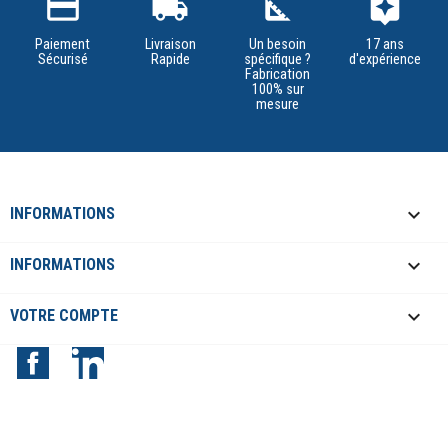
credit_card
local_shipping
square_foot
assistant
Paiement
Livraison
Un besoin
17 ans
Sécurisé
Rapide
spécifique ?
d'expérience
Fabrication
100% sur
mesure
keyboard_arrow_down
INFORMATIONS

INFORMATIONS

VOTRE COMPTE
Facebook
LinkedIn