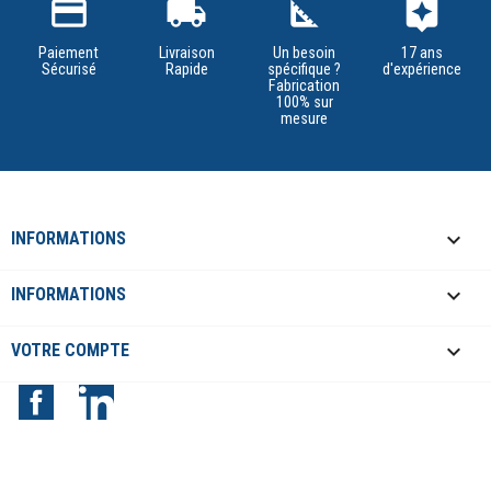
credit_card
local_shipping
square_foot
assistant
Paiement
Livraison
Un besoin
17 ans
Sécurisé
Rapide
spécifique ?
d'expérience
Fabrication
100% sur
mesure
keyboard_arrow_down
INFORMATIONS

INFORMATIONS

VOTRE COMPTE
Facebook
LinkedIn