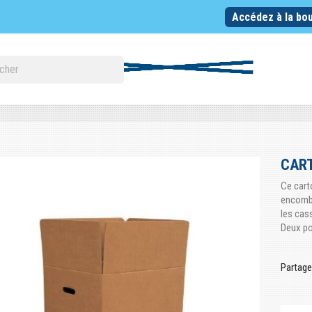
Accédez à la bou
CART
Ce cart
encombra
les cas
Deux po
Partage