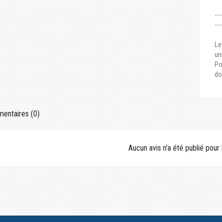
--
--
Le
un
Po
do
ntaires (0)
Aucun avis n'a été publié pou