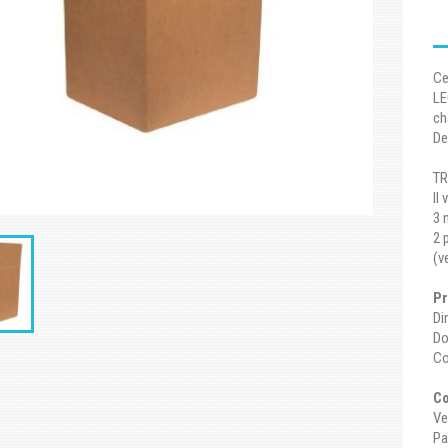
Ce
LE
ch
De
TR
Il
3 
2 
(v
Pr
Di
Do
Co
C
Ve
Pa