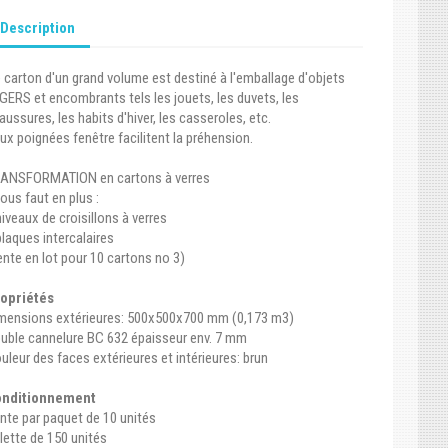
Description
 carton d'un grand volume est destiné à l'emballage d'objets
GERS et encombrants tels les jouets, les duvets, les
aussures, les habits d'hiver, les casseroles, etc.
ux poignées fenêtre facilitent la préhension.
ANSFORMATION en cartons à verres
 vous faut en plus :
niveaux de croisillons à verres
plaques intercalaires
ente en lot pour 10 cartons no 3)
opriétés
mensions extérieures: 500x500x700 mm (0,173 m3)
uble cannelure BC 632 épaisseur env. 7 mm
uleur des faces extérieures et intérieures: brun
onditionnement
nte par paquet de 10 unités
lette de 150 unités