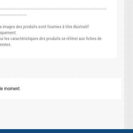
-------------------------------------------------------------------------
-------------------
s images des produits sont fournies à titre illustratif
iquement.
ur les caractéristiques des produits se référer aux fiches de
nnées.
r le moment.