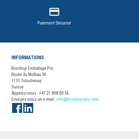
credit_card
Paiement Sécurisé
INFORMATIONS
Boxshop Emballage Pro
Route du Molliau 30
1131 Tolochenaz
Suisse
Appelez-nous :
+41 21 808 00 56
Envoyez-nous un e-mail :
info@boxshop-pro.com
Facebook
LinkedIn